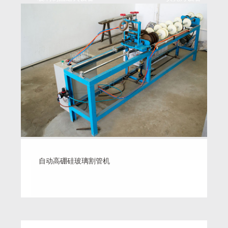
自动高硼硅玻璃割管机