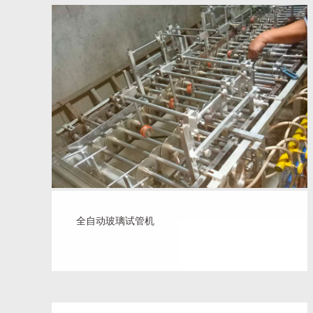
全自动玻璃试管机