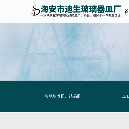
玻璃培养皿、结晶皿
LE