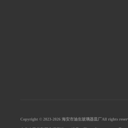
Copyright © 2023-2026 海安市迪生玻璃器皿厂All rights reserv