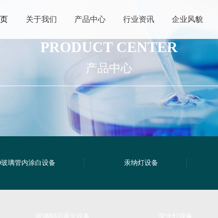
首页
关于我们
产品中心
行业资讯
企业风貌
PRODUCT CENTER
产品中心
D玻璃管内涂白设备
汞纳灯设备
玻璃制品退火设备
荧光灯设备