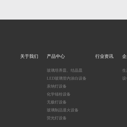
关于我们
产品中心
行业资讯
企
玻璃培养皿、结晶皿
生
LED玻璃管内涂白设备
设
汞纳灯设备
化学锚栓设备
无极灯设备
玻璃制品退火设备
荧光灯设备