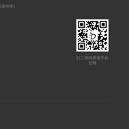
首80米)
扫二维码查看手机
官网