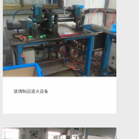
玻璃制品退火设备