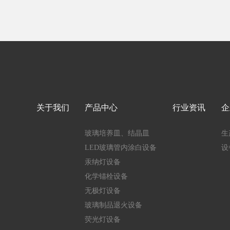
关于我们
产品中心
行业资讯
企
玻璃培养皿、结晶皿
生
LED玻璃管内涂白设备
设
汞纳灯设备
化学锚栓设备
无极灯设备
玻璃制品退火设备
荧光灯设备