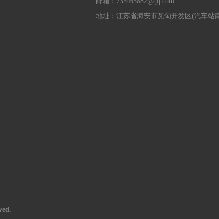
邮箱：735465882@qq.com
地址：江苏省海安市瓦甸开发区(汽车站南
ed.