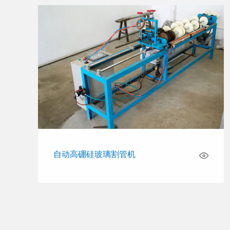
自动高硼硅玻璃割管机